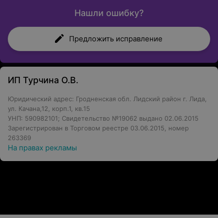
Нашли ошибку?
Предложить исправление
ИП Турчина О.В.
Юридический адрес: Гродненская обл. Лидский район г. Лида,
ул. Качана,12, корп.1, кв.15
УНП: 590982101; Свидетельство №19062 выдано 02.06.2015
Зарегистрирован в Торговом реестре 03.06.2015, номер
263369
На правах рекламы