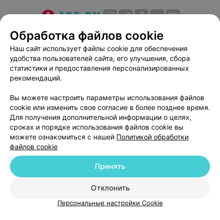
О проекте
Новости проекта
Размещение рекламы
Обработка файлов cookie
Медицинский маркетинг
Публичный договор
Наш сайт использует файлы cookie для обеспечения
удобства пользователей сайта, его улучшения, сбора
Пользовательское соглашение
Способы оплаты
статистики и предоставления персонализированных
Вакансии
Партнеры
рекомендаций.
Написать руководителю 103.by
Вы можете настроить параметры использования файлов
Написать в поддержку
cookie или изменить свое согласие в более позднее время.
Персональные настройки cookie
Для получения дополнительной информации о целях,
сроках и порядке использования файлов cookie вы
Обработка персональных данных
можете ознакомиться с нашей
Политикой обработки
файлов cookie
Принять
Отклонить
ВЫ ВЛАДЕЛЕЦ?
© 2026 ООО «Артокс Лаб», УНП 191700409
| 220012, Республика Беларусь,
Персональные настройки Cookie
г. Минск, улица Толбухина, 2, пом. 16 | help@103.by